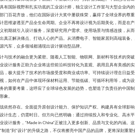
具有国际视野和扎实功底的工业设计师，独立设计工作室与大型企业内的
部门百花齐放，他们在国际设计大奖中屡获殊荣，赢得了全球业界的尊重
计思维渗透至产品全生命周期。企业不再将设计视为后期美化，而是在产
义初期就引入设计服务，深度研究用户需求、使用场景与情感连接，从而
出真正解决痛点、打动人心的产品。从消费电子、智能家居到高端装备、
源汽车，众多领域都涌现出设计驱动型品牌。
计与技术的融合更为紧密。随着人工智能、物联网、新材料等技术的突破
业设计服务正助力企业将这些前沿科技转化为直观、易用且具有美感的实
品，极大提升了技术的市场接受度和商业成功率。可持续设计理念日益受
视，如何在产品中体现环保材料运用、节能低碳、可循环利用等，成为设
务的重要考量，这呼应了全球绿色发展的趋势，也塑造了负责任的中国制
形象。
战依然存在。全面提升原创设计能力、保护知识产权、构建具有全球影响
设计生态，仍需时日。但方向已然明确：通过持续投入和专业化、高水平
业设计服务，“Made in China”正被注入更多创新、品质与文化的内涵。
“制造”到“设计”的升级之路，不仅将擦亮中国产品的品牌，更将深刻重塑