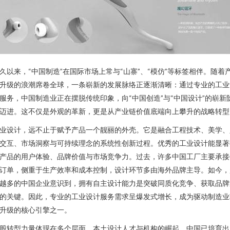
久以来，“中国制造”在国际市场上常与“山寨”、“模仿”等标签相伴。随着
升级的浪潮席卷全球，一条崭新的发展脉络正逐渐清晰：通过专业的工业
服务，中国制造业正在摆脱传统印象，向“中国创造”与“中国设计”的崭新
迈进。这不仅是外观的革新，更是从产业链价值底端向上攀升的战略转型
业设计，远不止于赋予产品一个靓丽的外壳。它是融合工程技术、美学、
交互、市场洞察与可持续理念的系统性创新过程。优秀的工业设计能显著
产品的用户体验、品牌价值与市场竞争力。过去，许多中国工厂主要承接
订单，侧重于生产效率和成本控制，设计环节多由海外品牌主导。如今，
越多的中国企业意识到，拥有自主设计能力是突破同质化竞争、获取品牌
的关键。因此，专业的工业设计服务需求呈爆发式增长，成为驱动制造业
升级的核心引擎之一。
股转型力量体现在多个层面。本土设计人才与机构的崛起。中国已培育出